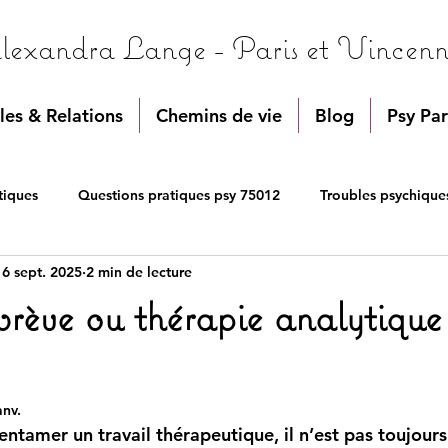
lexandra Lange - Paris et Vincenn
les & Relations
Chemins de vie
Blog
Psy Par
tiques
Questions pratiques psy 75012
Troubles psychique
16 sept. 2025
2 min de lecture
éveloppement personnel quotidien
rève ou thérapie analytique
anv.
ntamer un travail thérapeutique, il n’est pas toujours 