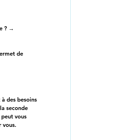
e
 ? → 
permet de 
 à des besoins 
 la seconde 
 peut vous 
r vous.