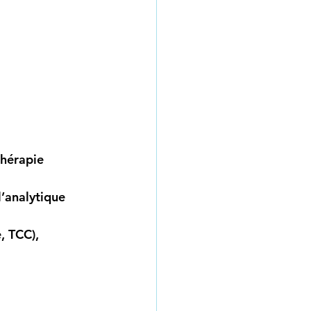
thérapie 
l’analytique 
, TCC), 