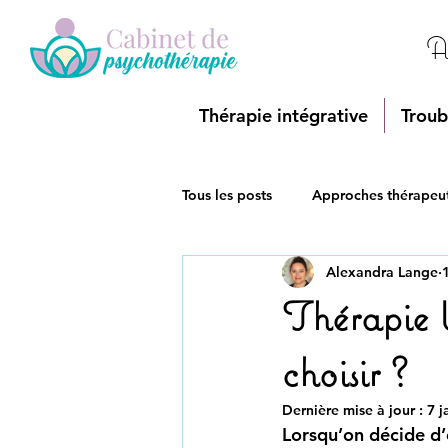
A
Thérapie intégrative
Troub
Tous les posts
Approches thérapeu
Alexandra Lange
Adolescence et parentalité
D
Thérapie b
choisir ?
Dernière mise à jour :
7 j
Lorsqu’on décide d’e