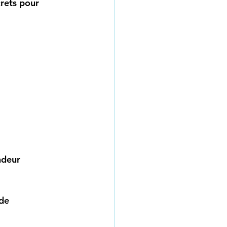
crets pour 
ndeur 
de 