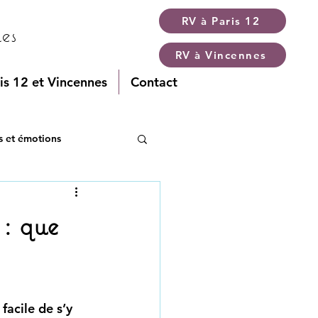
RV à Paris 12
es
RV à Vincennes
is 12 et Vincennes
Contact
s et émotions
 : que
facile de s’y 