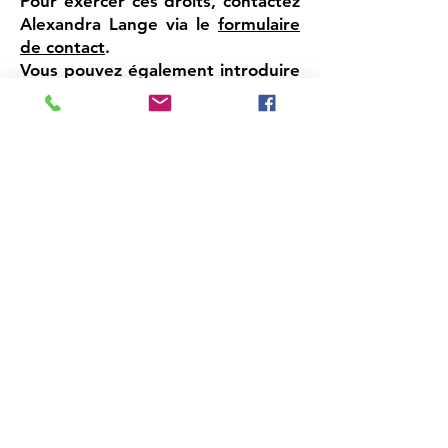
Pour exercer ces droits, contactez
Alexandra Lange via le
formulaire
de contact
.
Vous pouvez également introduire
une réclamation auprès de la CNIL
:
www.cnil.fr
8. Sécurité des données
Le site utilise des mesures de
sécurité techniques (HTTPS, mises
à jour régulières) pour protéger
vos données personnelles contre
tout accès non autorisé, perte ou
altération.
Alexandra Lange - psy Paris 12 et
Vincennes
211 bis Rue de Bercy, 75012
PARIS